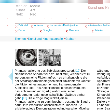
Editorial
Auteurs
Immersion/Partizipation
Wüsten des Politi
Debord
Douglas
Graham
Marker
Themen
Kunst und Kinematografie
Graham
Phantasmasierung des Subjektes produziert.
[12]
Der
wäre und 
cinematische Apparat sei dazu bestimmt, verinnerlicht zu
Verfügung
werden, um eine Fiktion aufrecht zu erhalten, ohne die
Aufschlus
der Staatsapparat ideologisch nicht funktionieren könnte:
Apparates
die Fiktion eines autonomen und transzendentalen
der Film
Subjektes, die – als Selbstkonzept eines Individuums,
beziehen 
das sich frei und einzigartig wähnt – mit einer
Strategie
Verleugnung realer gesellschaftlicher Zwänge einher
Kinoarchi
geht.
[13]
Die einzige Möglichkeit, diese
Präzedenz
Phantasmasierung zu durchbrechen, bestand für Baudry
Duikers »
darin, ihre Produktion offensichtlich zu machen. So
Es handel
erklärte er, jede Demonstration technologischer Mittel sei
einer Str