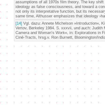
assumptions of all 1970s film theory. The key shif
ideology as false consciousness, and toward a con
not only its interpretative function, but its necessar
same time, Althusser emphasizes that ideology ›has
[14]
Vgl. dazu: Annete Michelson »Introduction«, K
Vertov, Berkeley 1984. S. xxxvii, und auch: Judit
Camera and Woman’s Work«, in: Explorations in F
Ciné-Tracts, hrsg.v. Ron Burnett, Bloomington/Indi