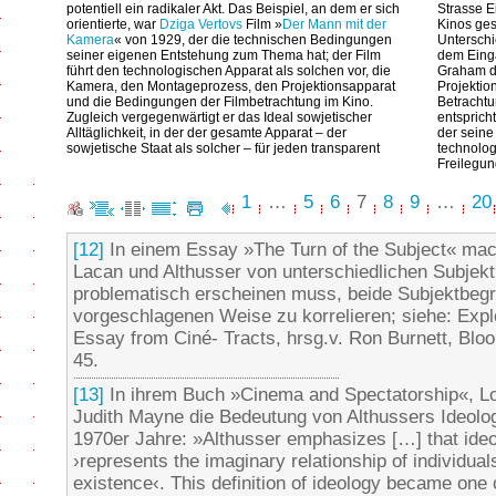
potentiell ein radikaler Akt. Das Beispiel, an dem er sich
Strasse E
orientierte, war
Dziga Vertovs
Film »
Der Mann mit der
Kinos ges
Kamera
« von 1929, der die technischen Bedingungen
Unterschi
seiner eigenen Entstehung zum Thema hat; der Film
dem Eing
führt den technologischen Apparat als solchen vor, die
Graham d
Kamera, den Montageprozess, den Projektionsapparat
Projektio
und die Bedingungen der Filmbetrachtung im Kino.
Betrachtu
Zugleich vergegenwärtigt er das Ideal sowjetischer
entsprich
Alltäglichkeit, in der der gesamte Apparat – der
der seine
sowjetische Staat als solcher – für jeden transparent
technologi
Freilegun
1
…
5
6
7
8
9
…
20
[12]
In einem Essay »The Turn of the Subject« mac
Lacan und Althusser von unterschiedlichen Subjekt
problematisch erscheinen muss, beide Subjektbegri
vorgeschlagenen Weise zu korrelieren; siehe: Explo
Essay from Ciné- Tracts, hrsg.v. Ron Burnett, Bloo
45.
[13]
In ihrem Buch »Cinema and Spectatorship«, Lo
Judith Mayne die Bedeutung von Althussers Ideologi
1970er Jahre: »Althusser emphasizes […] that ideol
›represents the imaginary relationship of individuals
existence‹. This definition of ideology became one