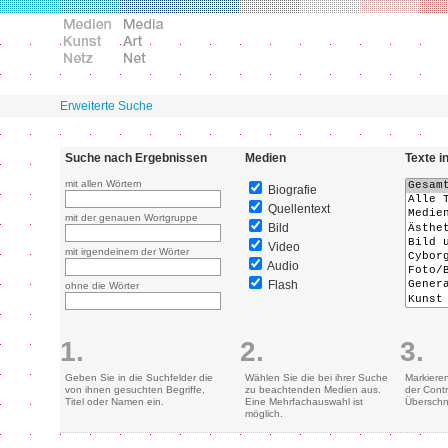
Erweiterte Suche
Suche nach Ergebnissen
Medien
Texte i
mit allen Wörtern
Biografie
Quellentext
mit der genauen Wortgruppe
Bild
Video
mit irgendeinem der Wörter
Audio
Flash
ohne die Wörter
1.
2.
3.
Geben Sie in die Suchfelder die
Wählen Sie die bei ihrer Suche
Markiere
von ihnen gesuchten Begriffe,
zu beachtenden Medien aus.
der Contr
Titel oder Namen ein.
Eine Mehrfachauswahl ist
Überschn
möglich.