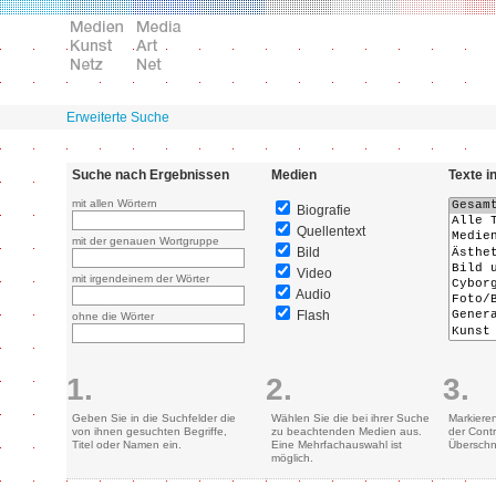
Erweiterte Suche
Suche nach Ergebnissen
Medien
Texte i
mit allen Wörtern
Biografie
Quellentext
mit der genauen Wortgruppe
Bild
Video
mit irgendeinem der Wörter
Audio
Flash
ohne die Wörter
1.
2.
3.
Geben Sie in die Suchfelder die
Wählen Sie die bei ihrer Suche
Markiere
von ihnen gesuchten Begriffe,
zu beachtenden Medien aus.
der Contr
Titel oder Namen ein.
Eine Mehrfachauswahl ist
Überschn
möglich.