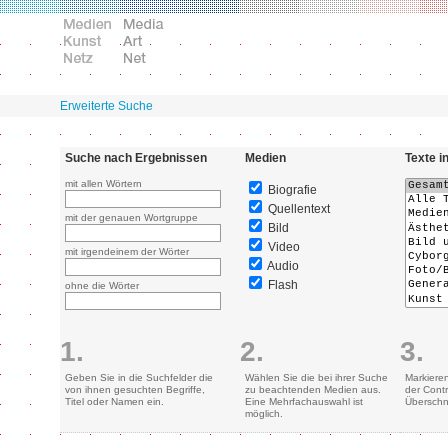
Erweiterte Suche
Suche nach Ergebnissen
Medien
Texte i
mit allen Wörtern
Biografie
Quellentext
mit der genauen Wortgruppe
Bild
Video
mit irgendeinem der Wörter
Audio
Flash
ohne die Wörter
1.
2.
3.
Geben Sie in die Suchfelder die
Wählen Sie die bei ihrer Suche
Markiere
von ihnen gesuchten Begriffe,
zu beachtenden Medien aus.
der Contr
Titel oder Namen ein.
Eine Mehrfachauswahl ist
Überschn
möglich.