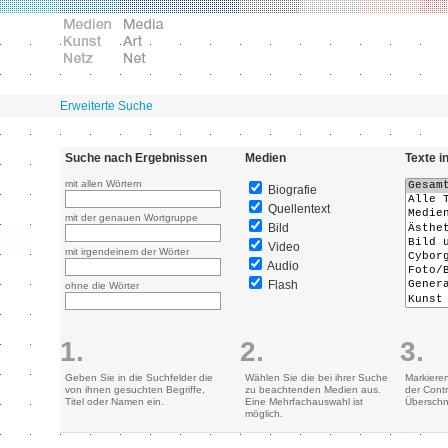
Erweiterte Suche
Suche nach Ergebnissen
Medien
Texte i
mit allen Wörtern
Biografie
Quellentext
mit der genauen Wortgruppe
Bild
Video
mit irgendeinem der Wörter
Audio
Flash
ohne die Wörter
1.
2.
3.
Geben Sie in die Suchfelder die
Wählen Sie die bei ihrer Suche
Markiere
von ihnen gesuchten Begriffe,
zu beachtenden Medien aus.
der Contr
Titel oder Namen ein.
Eine Mehrfachauswahl ist
Überschn
möglich.